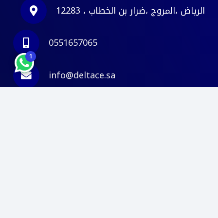
الرياض ،المروج ،ضرار بن الخطاب ، 12283
0551657065
1
info@deltace.sa
© 2026
. كل الحقوق
دلتا مهندسون استشاريون
محفوظة.