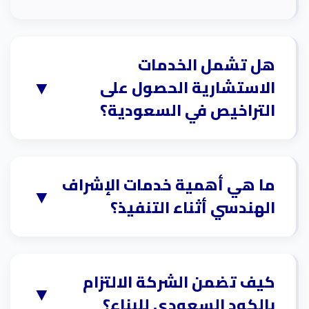
هل تشمل الخدمات
▼
الاستشارية الحصول على
التراخيص في السعودية؟
نعم، يضمن المكتب الاستشاري التوجيه
والدعم اللازمين لإعداد وتقديم المستندات
ما هي أهمية خدمات الإشراف
▼
الهندسي أثناء التنفيذ؟
الهندسية المطلوبة لاستخراج التراخيص
والموافقات الرسمية من الجهات
تكمن الأهمية في ضمان مطابقة جودة
الحكومية ذات الصلة.
التنفيذ للمخططات والمواصفات
كيف تضمن الشركة الالتزام
▼
بالكود السعودي للبناء؟
المعتمدة، ومراقبة الالتزام بالجداول