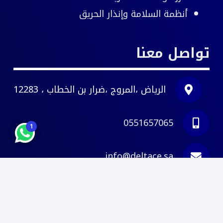
أنظمة السلامة وإنذار الحريق
تواصل معنا
الرياض ،المروج ،ضرار بن الخطاب ، 12283
0551657065
1
info@deltace.sa
© 2026
دلتا مهندسون استشاريون
. كل الحقوق
محفوظة.