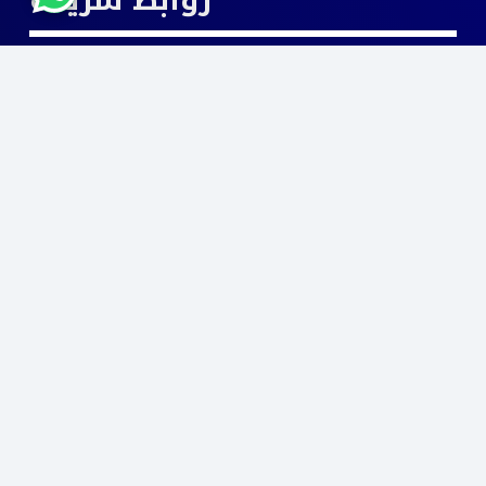
التصميم الداخلي
تصميم معماري وإنشائي متكامل
استشارات هندسية
إدارة مشاريع
والإشراف الهندسي
فرز الوحدات العقارية
أنظمة السلامة وإنذار الحريق
تواصل معنا
الرياض ،المروج ،ضرار بن الخطاب ، 12283
0551657065