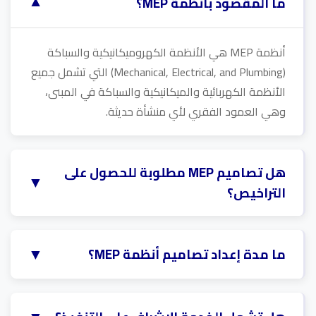
▼
ما المقصود بأنظمة MEP؟
أنظمة MEP هي الأنظمة الكهروميكانيكية والسباكة
(Mechanical, Electrical, and Plumbing) التي تشمل جميع
الأنظمة الكهربائية والميكانيكية والسباكة في المبنى،
وهي العمود الفقري لأي منشأة حديثة.
هل تصاميم MEP مطلوبة للحصول على
▼
التراخيص؟
نعم، تُعد المخططات المعتمدة لأنظمة MEP والسلامة
شرطاً أساسياً للحصول على موافقات الدفاع المدني
▼
ما مدة إعداد تصاميم أنظمة MEP؟
والبلديات والجهات الرقابية الأخرى قبل البدء في التنفيذ.
تعتمد المدة على حجم المشروع وتعقيده ومدى توفر
المعلومات الأولية، ولكن يتم تقديم خطة عمل وجدول