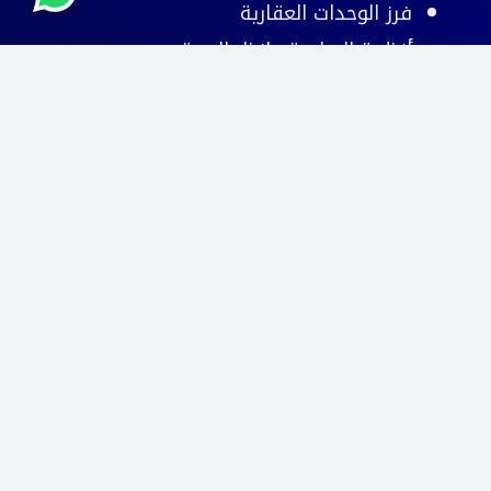
فرز الوحدات العقارية
أنظمة السلامة وإنذار الحريق
تواصل معنا
الرياض ،المروج ،ضرار بن الخطاب ، 12283
0551657065
info@deltace.sa
© 2026
دلتا مهندسون استشاريون
. كل الحقوق
محفوظة.